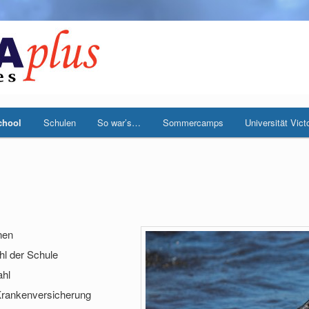
chool
Schulen
So war’s…
Sommercamps
Universität Vict
nen
hl der Schule
ahl
 Krankenversicherung