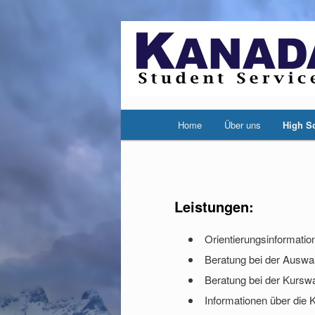
Hauptmenü
Home
Über uns
High S
Zum
Zum
Inhalt
sekundären
wechseln
Inhalt
Leistungen:
wechseln
Orientierungsinformatio
Beratung bei der Auswa
Beratung bei der Kursw
Informationen über die