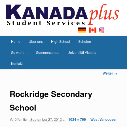
Hauptmenü
Home
Über uns
High School
Schulen
Zum
Zum
So war’s…
Sommercamps
Universität Victoria
Inhalt
sekundären
Kontakt
wechseln
Inhalt
Bilder-
Weiter →
wechseln
Navigation
Rockridge Secondary
School
Veröffentlicht
September 27, 2012
am
1024 × 766
in
West Vancouver